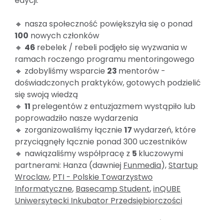
edycji:
🔸 nasza społeczność powiększyła się o ponad
100
nowych członków
🔸
46
rebelek / rebeli podjęło się wyzwania w
ramach roczengo programu mentoringowego
🔸 zdobyliśmy wsparcie
23
mentorów -
doświadczonych praktyków, gotowych podzielić
się swoją wiedzą
🔸
11
prelegentów z entuzjazmem wystąpiło lub
poprowadziło nasze wydarzenia
🔸 zorganizowaliśmy łącznie
17
wydarzeń, które
przyciągnęły łącznie ponad 300 uczestników
🔸 nawiązaliśmy współpracę z
5
kluczowymi
partnerami: Hanza (dawniej
Funmedia
),
Startup
Wroclaw
,
PTI - Polskie Towarzystwo
Informatyczne
,
Basecamp Student
,
inQUBE
Uniwersytecki Inkubator Przedsiębiorczości